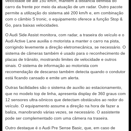
velocidade de até 150 km/h, mantém a distância definida do
carro da frente por meio da atuação de um radar. Outro pacote
permite a utilização do sistema até 200 km/h e, em combinação
com o câmbio S tronic, o equipamento oferece a função Stop &
Go, para baixas velocidades.
O Audi Side Assist monitora, com radar, a traseira do veículo e o
Audi Active Lane auxilia o motorista a manter o carro na pista,
corrigindo levemente a direção eletromecânica, se necessário. O
sistema de câmeras também é usado para o reconhecimento de
placas de trânsito, mostrando limites de velocidade e outros
sinais. O sistema de informação ao motorista com
recomendação de descanso também detecta quando o condutor
está ficando cansado e emite um alerta.
Outras facilidades são o sistema de auxílio ao estacionamento,
que no modelo top de linha, apresenta display de 360 graus com
12 sensores ultra-sônicos que detectam obstáculos ao redor do
veículo. O equipamento assume a direção na hora de fazer a
baliza, manobrando várias vezes, se necessário. O assistente
pode ser complementado com uma câmera na traseira.
Outro destaque é o Audi Pre Sense Basic, que, em caso de