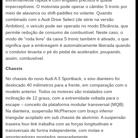
extremamente rápida e com engates precisos e quase
imperceptíveis. O motorista pode operar o câmbio S tronic por
meio de alavanca ou shift-paddles no volante. Quando
combinado com o Audi Drive Select (de série na versão
Ambition), o veículo pode ser operado no modo Eficiência, que
permite redução de consumo de combustível. Neste caso, o
modo de “roda livre” da caixa S tronic também é ativado, o que
significa que a embreagem é automaticamente liberada quando
o condutor levanta o pé do pedal de acelerador, poupando,
assim, combustível.
Chassis
No chassis do novo Audi A 3 Sportback, o eixo dianteiro foi
deslocado 40 milímetros para a frente, em comparação com o
modelo anterior. Todos os motores são instalados com
inclinação de 12 graus, com a extremidade voltada para o
escape – conceito da plataforma modular transversal (MQB).
Na dianteira, suspensão McPherson com braço inferior
triangular acoplado em sub chassis de alumínio. A suspensão
traseira four-link trabalha com as forças longitudinais e
transversais de forma independente, com molas e
amortecedores montados separadamente.