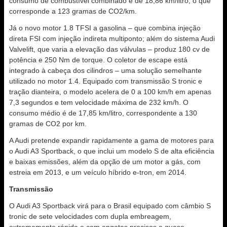
consumo de combustível combinado é de 18,86 km/litro, o que
corresponde a 123 gramas de CO2/km.
Já o novo motor 1.8 TFSI a gasolina – que combina injeção
direta FSI com injeção indireta multiponto; além do sistema Audi
Valvelift, que varia a elevação das válvulas – produz 180 cv de
potência e 250 Nm de torque. O coletor de escape está
integrado à cabeça dos cilindros – uma solução semelhante
utilizado no motor 1.4. Equipado com transmissão S tronic e
tração dianteira, o modelo acelera de 0 a 100 km/h em apenas
7,3 segundos e tem velocidade máxima de 232 km/h. O
consumo médio é de 17,85 km/litro, correspondente a 130
gramas de CO2 por km.
A Audi pretende expandir rapidamente a gama de motores para
o Audi A3 Sportback, o que inclui um modelo S de alta eficiência
e baixas emissões, além da opção de um motor a gás, com
estreia em 2013, e um veículo híbrido e-tron, em 2014.
Transmissão
O Audi A3 Sportback virá para o Brasil equipado com câmbio S
tronic de sete velocidades com dupla embreagem,