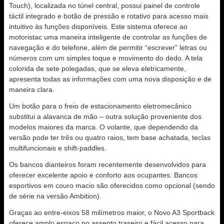
Touch), localizada no túnel central, possui painel de controle
táctil integrado e botão de pressão e rotativo para acesso mais
intuitivo às funções disponíveis. Este sistema oferece ao
motoristac uma maneira inteligente de controlar as funções de
navegação e do telefone, além de permitir “escrever” letras ou
números com um simples toque e movimento do dedo. A tela
colorida de sete polegadas, que se eleva eletricamente,
apresenta todas as informações com uma nova disposição e de
maneira clara.
Um botão para o freio de estacionamento eletromecânico
substitui a alavanca de mão – outra solução proveniente dos
modelos maiores da marca. O volante, que dependendo da
versão pode ter três ou quatro raios, tem base achatada, teclas
multifuncionais e shift-paddles.
Os bancos dianteiros foram recentemente desenvolvidos para
oferecer excelente apoio e conforto aos ocupantes. Bancos
esportivos em couro macio são oferecidos como opcional (sendo
de série na versão Ambition).
Graças ao entre-eixos 58 milímetros maior, o Novo A3 Sportback
oferece amplo espaço no assento traseiro e fácil acesso para