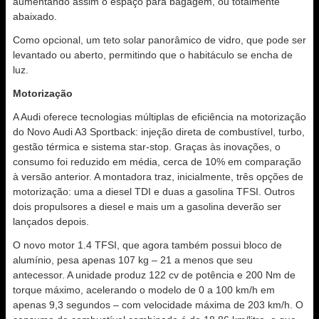
aumentando assim o espaço para bagagem, ou totalmente
abaixado.
Como opcional, um teto solar panorâmico de vidro, que pode ser
levantado ou aberto, permitindo que o habitáculo se encha de
luz.
Motorização
A Audi oferece tecnologias múltiplas de eficiência na motorização
do Novo Audi A3 Sportback: injeção direta de combustível, turbo,
gestão térmica e sistema star-stop. Graças às inovações, o
consumo foi reduzido em média, cerca de 10% em comparação
à versão anterior. A montadora traz, inicialmente, três opções de
motorização: uma a diesel TDI e duas a gasolina TFSI. Outros
dois propulsores a diesel e mais um a gasolina deverão ser
lançados depois.
O novo motor 1.4 TFSI, que agora também possui bloco de
alumínio, pesa apenas 107 kg – 21 a menos que seu
antecessor. A unidade produz 122 cv de potência e 200 Nm de
torque máximo, acelerando o modelo de 0 a 100 km/h em
apenas 9,3 segundos – com velocidade máxima de 203 km/h. O