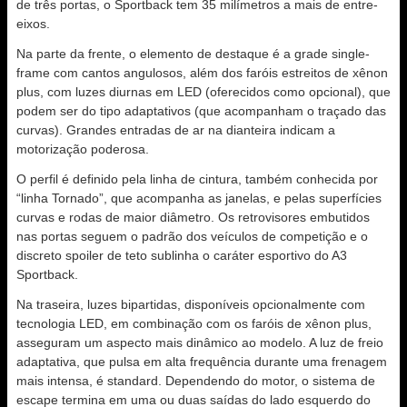
de três portas, o Sportback tem 35 milímetros a mais de entre-
eixos.
Na parte da frente, o elemento de destaque é a grade single-
frame com cantos angulosos, além dos faróis estreitos de xênon
plus, com luzes diurnas em LED (oferecidos como opcional), que
podem ser do tipo adaptativos (que acompanham o traçado das
curvas). Grandes entradas de ar na dianteira indicam a
motorização poderosa.
O perfil é definido pela linha de cintura, também conhecida por
“linha Tornado”, que acompanha as janelas, e pelas superfícies
curvas e rodas de maior diâmetro. Os retrovisores embutidos
nas portas seguem o padrão dos veículos de competição e o
discreto spoiler de teto sublinha o caráter esportivo do A3
Sportback.
Na traseira, luzes bipartidas, disponíveis opcionalmente com
tecnologia LED, em combinação com os faróis de xênon plus,
asseguram um aspecto mais dinâmico ao modelo. A luz de freio
adaptativa, que pulsa em alta frequência durante uma frenagem
mais intensa, é standard. Dependendo do motor, o sistema de
escape termina em uma ou duas saídas do lado esquerdo do