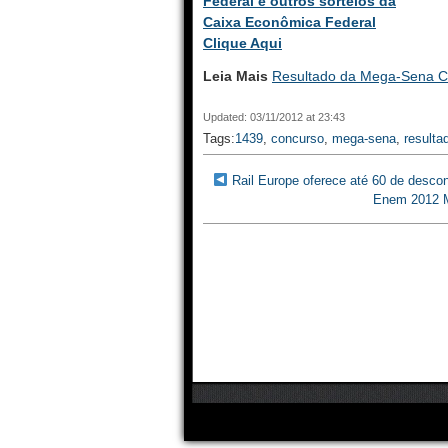
Federal e outros sorteios da
Caixa Econômica Federal
Clique Aqui
Leia Mais
Resultado da Mega-Sena C
Updated: 03/11/2012 at 23:43
Tags:
1439
,
concurso
,
mega-sena
,
resulta
Rail Europe oferece até 60 de desco
Enem 2012 Mé