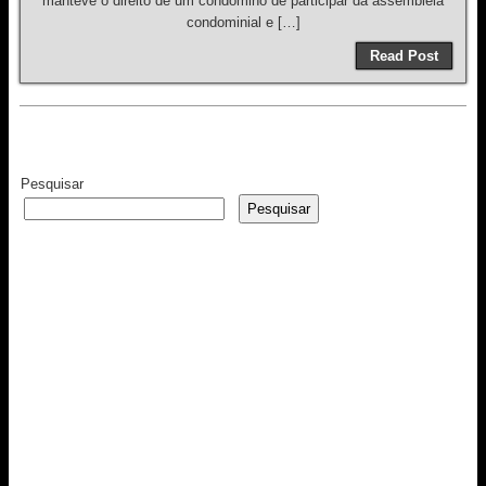
manteve o direito de um condômino de participar da assembleia
condominial e […]
Read Post
Pesquisar
Pesquisar