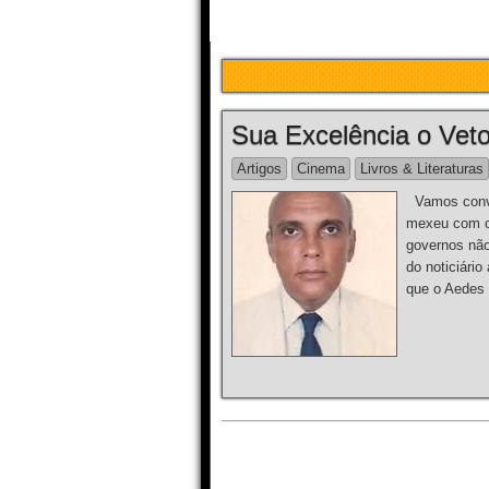
Sua Excelência o Veto
Artigos
Cinema
Livros & Literaturas
Vamos conve
mexeu com o
governos não
do noticiário
que o Aedes