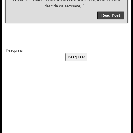
quase dificultou o pouso. Após taxiar e a tripulação autorizar a
descida da aeronave, […]
Read Post
Pesquisar
Pesquisar