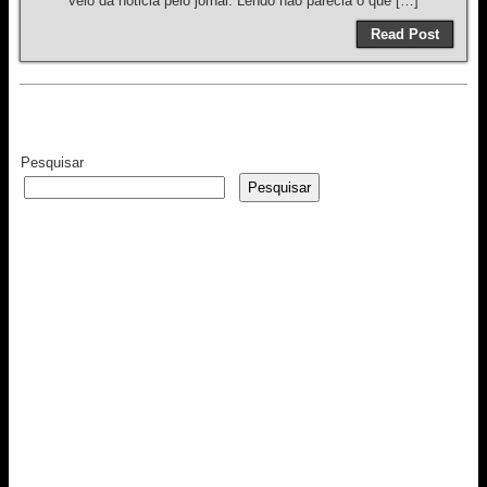
veio da noticia pelo jornal. Lendo não parecia o que […]
Read Post
Pesquisar
Pesquisar