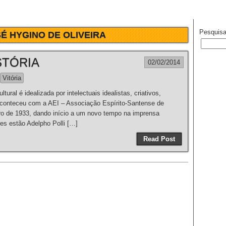
Pesquisa
É HYGINO DE OLIVEIRA
STÓRIA
02/02/2014
Vitória
ral é idealizada por intelectuais idealistas, criativos,
aconteceu com a AEI – Associação Espírito-Santense de
o de 1933, dando início a um novo tempo na imprensa
es estão Adelpho Polli […]
Read Post