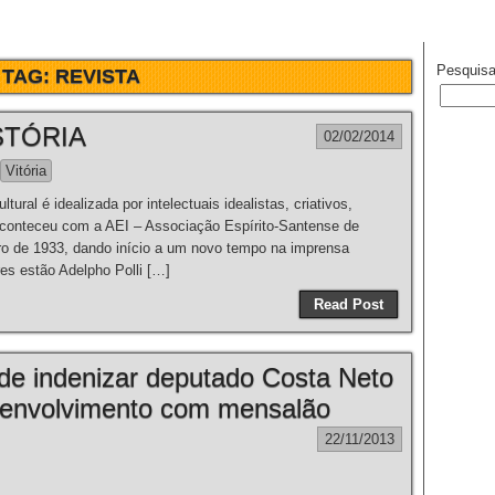
Pesquisa
TAG:
REVISTA
STÓRIA
02/02/2014
Vitória
ral é idealizada por intelectuais idealistas, criativos,
aconteceu com a AEI – Associação Espírito-Santense de
o de 1933, dando início a um novo tempo na imprensa
es estão Adelpho Polli […]
Read Post
 de indenizar deputado Costa Neto
 envolvimento com mensalão
22/11/2013