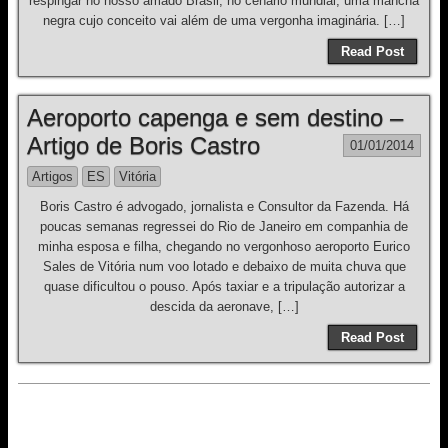
respingar no nosso amado Brasil, no cenário mundial, uma mancha
negra cujo conceito vai além de uma vergonha imaginária. […]
Read Post
Aeroporto capenga e sem destino –
Artigo de Boris Castro
01/01/2014
Artigos
ES
Vitória
Boris Castro é advogado, jornalista e Consultor da Fazenda. Há
poucas semanas regressei do Rio de Janeiro em companhia de
minha esposa e filha, chegando no vergonhoso aeroporto Eurico
Sales de Vitória num voo lotado e debaixo de muita chuva que
quase dificultou o pouso. Após taxiar e a tripulação autorizar a
descida da aeronave, […]
Read Post