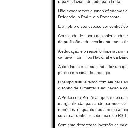
rapazes faziam de tudo para flertar.
Não exageramos quando afirmamos que
Delegado, o Padre e a Professora.
Era nobre o seu esposo ser conhecido
Convidada de honra nas solenidades Mu
da profissão e do vencimento mensal 
A educação e o respeito imperavam nas
cantavam os hinos Nacional e da Band
Autoridades e comunidade, faziam que
público era sinal de prestígio.
O tempo fluiu levando com ele para a
o sonho de alimentar a educação e des
A Professora Primária, apesar de sua
marginalizada, passando por necessid
remédios, enquanto que a mídia anun
servir cafezinho, recebe mais de R$ 18
Com esta desastrosa inversão de valo