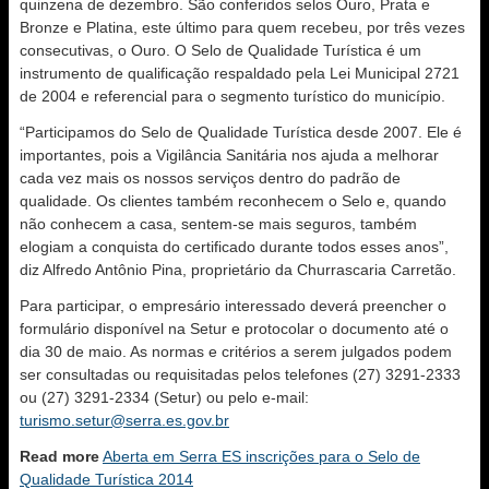
quinzena de dezembro. São conferidos selos Ouro, Prata e
Bronze e Platina, este último para quem recebeu, por três vezes
consecutivas, o Ouro. O Selo de Qualidade Turística é um
instrumento de qualificação respaldado pela Lei Municipal 2721
de 2004 e referencial para o segmento turístico do município.
“Participamos do Selo de Qualidade Turística desde 2007. Ele é
importantes, pois a Vigilância Sanitária nos ajuda a melhorar
cada vez mais os nossos serviços dentro do padrão de
qualidade. Os clientes também reconhecem o Selo e, quando
não conhecem a casa, sentem-se mais seguros, também
elogiam a conquista do certificado durante todos esses anos”,
diz Alfredo Antônio Pina, proprietário da Churrascaria Carretão.
Para participar, o empresário interessado deverá preencher o
formulário disponível na Setur e protocolar o documento até o
dia 30 de maio. As normas e critérios a serem julgados podem
ser consultadas ou requisitadas pelos telefones (27) 3291-2333
ou (27) 3291-2334 (Setur) ou pelo e-mail:
turismo.setur@serra.es.gov.br
Read more
Aberta em Serra ES inscrições para o Selo de
Qualidade Turística 2014