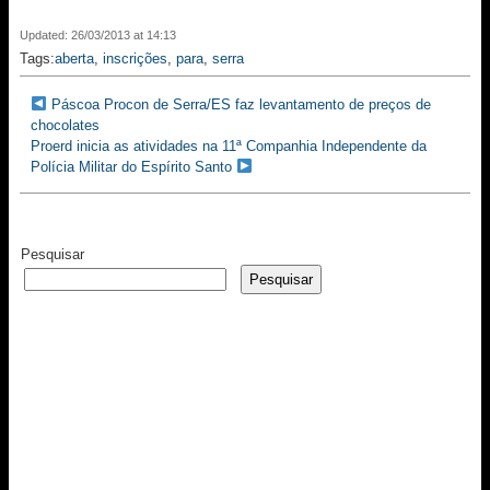
Updated: 26/03/2013 at 14:13
Tags:
aberta
,
inscrições
,
para
,
serra
Páscoa Procon de Serra/ES faz levantamento de preços de
chocolates
Proerd inicia as atividades na 11ª Companhia Independente da
Polícia Militar do Espírito Santo
Pesquisar
Pesquisar