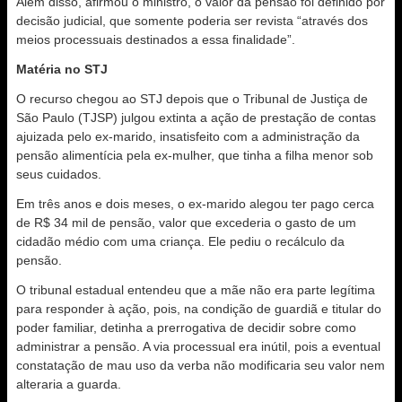
Além disso, afirmou o ministro, o valor da pensão foi definido por
decisão judicial, que somente poderia ser revista “através dos
meios processuais destinados a essa finalidade”.
Matéria no STJ
O recurso chegou ao STJ depois que o Tribunal de Justiça de
São Paulo (TJSP) julgou extinta a ação de prestação de contas
ajuizada pelo ex-marido, insatisfeito com a administração da
pensão alimentícia pela ex-mulher, que tinha a filha menor sob
seus cuidados.
Em três anos e dois meses, o ex-marido alegou ter pago cerca
de R$ 34 mil de pensão, valor que excederia o gasto de um
cidadão médio com uma criança. Ele pediu o recálculo da
pensão.
O tribunal estadual entendeu que a mãe não era parte legítima
para responder à ação, pois, na condição de guardiã e titular do
poder familiar, detinha a prerrogativa de decidir sobre como
administrar a pensão. A via processual era inútil, pois a eventual
constatação de mau uso da verba não modificaria seu valor nem
alteraria a guarda.