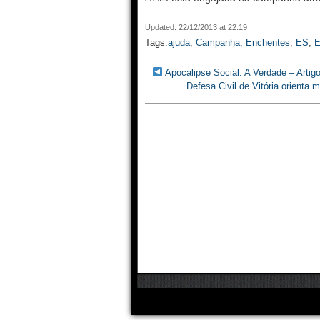
Updated: 22/12/2013 at 22:19
Tags:
ajuda
,
Campanha
,
Enchentes
,
ES
,
E
Apocalipse Social: A Verdade – Artig
Defesa Civil de Vitória orienta