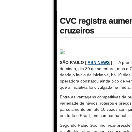
CVC registra aume
cruzeiros
SÃO PAULO [
ABN NEWS
]
— A promo
domingo, dia 30 de setembro, mas a 
desde o início da iniciativa, há 10 d
operadora constatou ainda pico de v
que a iniciativa foi divulgada na mídia.
Entre as vantagens competitivas da p
variedade de navios, roteiros e preço
parcelamento em até 10 vezes sem ju
em todo o Brasil, em campanha publici
Segundo Fábio Godinho, vice-preside
resultados reforçam que o consumido