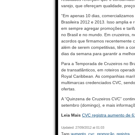
varejo, que ofereçam qualidade, preço 
“Em apenas 10 dias, comercializamos
Brasileira 2012 e 2013. Isso amplia e 
em sempre agregar promoções e tarifa
no Brasil e no mundo. Em cruzeiros, n
acordos que firmamos recentemente co
além de serem competitivas, têm a com
dias da semana para garantir a melhor
Para a Temporada de Cruzeiros no Bra
de transatlânticos, em roteiros opera
Royal Caribbean. As companhias marí
multimarcas credenciados CVC, send
ofertas.
A “Quinzena de Cruzeiros CVC” continu
setembro (domingo), e mais informaç
Leia Mais
CVC registra aumento de 6
Updated: 27/09/2012 at 01:03
Tags:
aumento
,
cvc
,
promoção
,
registra