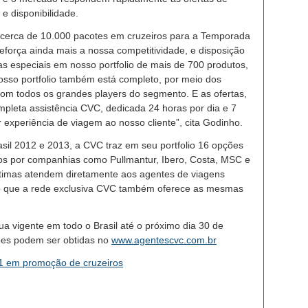
e disponibilidade.
 cerca de 10.000 pacotes em cruzeiros para a Temporada
reforça ainda mais a nossa competitividade, e disposição
s especiais em nosso portfolio de mais de 700 produtos,
osso portfolio também está completo, por meio dos
m todos os grandes players do segmento. E as ofertas,
pleta assistência CVC, dedicada 24 horas por dia e 7
 experiência de viagem ao nosso cliente”, cita Godinho.
sil 2012 e 2013, a CVC traz em seu portfolio 16 opções
dos por companhias como Pullmantur, Ibero, Costa, MSC e
timas atendem diretamente aos agentes de viagens
o que a rede exclusiva CVC também oferece as mesmas
a vigente em todo o Brasil até o próximo dia 30 de
ões podem ser obtidas no
www.agentescvc.com.br
1 em promoção de cruzeiros