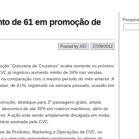
nto de 61 em promoção de
Pesquisa
Posted by
AEI
27/09/2012
ção “Quinzena de Cruzeiros” acaba somente no próximo
CVC já registrou aumento médio de 34% nas vendas,
ias, na comparação com o mesmo período do mês anterior. A
endas, de 61%, registrado na semana passada, ocasião em
romoção, destaque para 2º passageiro grátis, ampla
s, descontos de até 35% em roteiros marítimos, além do
ros. A ação está sendo amplamente divulgada em mídia,
tária assinada pela CVC.
nte de Produtos, Marketing e Operações da CVC, os
r e o mercado respondem rapidamente às ofertas de