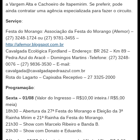
a Vargem Alta e Cachoeiro de Itapemirim. Se preferir, pode
ainda contratar uma agência especializada para fazer o circuito.
Serviço
:
Festa do Morango: Associação da Festa do Morango (Afemor) –
(27) 3248-1724 ou (27) 9781-3455 –
http://afemor.blogspot.com.br
Cavalgada Ecológica Fjordland – Endereço: BR 262 – Km 89 –
Pedra Azul do Aracê – Domingos Martins -Telefone: (27) 3248-
0076 – (27) 9836-3530 – E-mail:
cavalgada@cavalgadapedraazul.com.br
Rota do Lagarto – Capixaba Receptivo – 27 3325-2000
Programação
:
Sexta – 01/08
(Valor do Ingresso – R$10,00 inteira / R$5,00
meia)
18h30 – Abertura da 27ª Festa do Morango e Eleição da 3ª
Rainha Mirim e 21ª Rainha da Festa do Morango.
21h30 – Show com Marcelo Ribeiro e Banda B.
23h30 – Show com Donato e Eduardo.