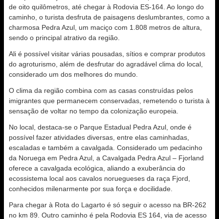
de oito quilômetros, até chegar à Rodovia ES-164. Ao longo do
caminho, o turista desfruta de paisagens deslumbrantes, como a
charmosa Pedra Azul, um maciço com 1.808 metros de altura,
sendo o principal atrativo da região.
Ali é possível visitar várias pousadas, sítios e comprar produtos
do agroturismo, além de desfrutar do agradável clima do local,
considerado um dos melhores do mundo.
O clima da região combina com as casas construídas pelos
imigrantes que permanecem conservadas, remetendo o turista à
sensação de voltar no tempo da colonização europeia.
No local, destaca-se o Parque Estadual Pedra Azul, onde é
possível fazer atividades diversas, entre elas caminhadas,
escaladas e também a cavalgada. Considerado um pedacinho
da Noruega em Pedra Azul, a Cavalgada Pedra Azul – Fjorland
oferece a cavalgada ecológica, aliando a exuberância do
ecossistema local aos cavalos noruegueses da raça Fjord,
conhecidos milenarmente por sua força e docilidade.
Para chegar à Rota do Lagarto é só seguir o acesso na BR-262
no km 89. Outro caminho é pela Rodovia ES 164, via de acesso