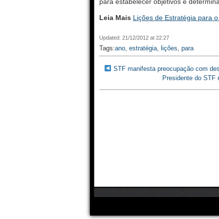
para estabelecer objetivos e determi
Leia Mais
Lições de Estratégia para 
Updated: 21/12/2012 at 22:27
Tags:
ano
,
estratégia
,
lições
,
para
STF manifesta preocupação com dest
Presidente do STF 