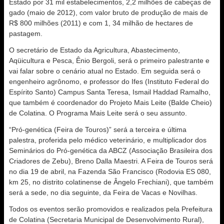
Estado por 31 mil estabelecimentos, 2,2 milhões de cabeças de
gado (maio de 2012), com valor bruto de produção de mais de
R$ 800 milhões (2011) e com 1, 34 milhão de hectares de
pastagem.
O secretário de Estado da Agricultura, Abastecimento,
Aqüicultura e Pesca, Ênio Bergoli, será o primeiro palestrante e
vai falar sobre o cenário atual no Estado. Em seguida será o
engenheiro agrônomo, e professor do Ifes (Instituto Federal do
Espírito Santo) Campus Santa Teresa, Ismail Haddad Ramalho,
que também é coordenador do Projeto Mais Leite (Balde Cheio)
de Colatina. O Programa Mais Leite será o seu assunto.
“Pró-genética (Feira de Touros)” será a terceira e última
palestra, proferida pelo médico veterinário, e multiplicador dos
Seminários do Pró-genética da ABCZ (Associação Brasileira dos
Criadores de Zebu), Breno Dalla Maestri. A Feira de Touros será
no dia 19 de abril, na Fazenda São Francisco (Rodovia ES 080,
km 25, no distrito colatinense de Ângelo Frechiani), que também
será a sede, no dia seguinte, da Feira de Vacas e Novilhas.
Todos os eventos serão promovidos e realizados pela Prefeitura
de Colatina (Secretaria Municipal de Desenvolvimento Rural),