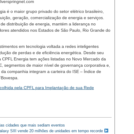
lverspringnet.com
a é o maior grupo privado do setor elétrico brasileiro,
ição, geração, comercialização de energia e serviços.
e distribuição de energia, mantém a liderança no
ores atendidos nos Estados de São Paulo, Rio Grande do
stimentos em tecnologia voltada a redes inteligentes
dução de perdas e de eficiência energética. Desde seu
4, a CPFL Energia tem ações listadas no Novo Mercado da
, segmentos de maior nível de governança corporativa e,
 da companhia integram a carteira do ISE – Índice de
FBovespa.
scolhida pela CPFL para Implantação de sua Rede
g das cidades que mais sediam eventos
laxy SIII vende 20 milhões de unidades em tempo recorde