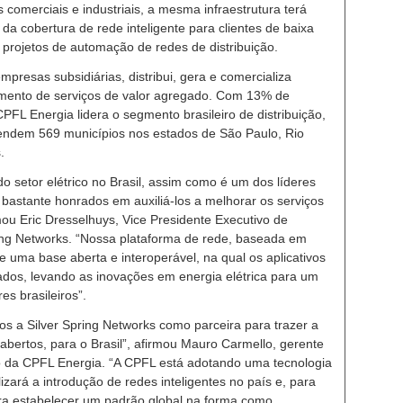
s comerciais e industriais, a mesma infraestrutura terá
da cobertura de rede inteligente para clientes de baixa
 projetos de automação de redes de distribuição.
presas subsidiárias, distribui, gera e comercializa
egmento de serviços de valor agregado. Com 13% de
CPFL Energia lidera o segmento brasileiro de distribuição,
atendem 569 municípios nos estados de São Paulo, Rio
.
o setor elétrico no Brasil, assim como é um dos líderes
astante honrados em auxiliá-los a melhorar os serviços
mou Eric Dresselhuys, Vice Presidente Executivo de
ing Networks. “Nossa plataforma de rede, baseada em
uma base aberta e interoperável, na qual os aplicativos
ados, levando as inovações em energia elétrica para um
s brasileiros”.
os a Silver Spring Networks como parceira para trazer a
abertos, para o Brasil”, afirmou Mauro Carmello, gerente
 da CPFL Energia. “A CPFL está adotando uma tecnologia
izará a introdução de redes inteligentes no país e, para
ara estabelecer um padrão global na forma como