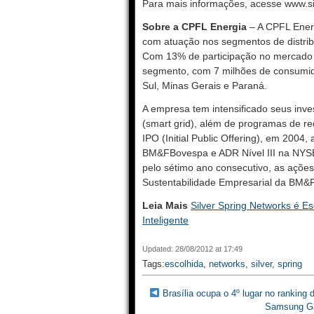
Para mais informações, acesse www.si
Sobre a CPFL Energia
– A CPFL Energi
com atuação nos segmentos de distribu
Com 13% de participação no mercado d
segmento, com 7 milhões de consumid
Sul, Minas Gerais e Paraná.
A empresa tem intensificado seus inve
(smart grid), além de programas de re
IPO (Initial Public Offering), em 200
BM&FBovespa e ADR Nível III na NYSE
pelo sétimo ano consecutivo, as ações
Sustentabilidade Empresarial da BM&
Leia Mais
Silver Spring Networks é E
Inteligente
Updated: 28/08/2012 at 17:49
Tags:
escolhida
,
networks
,
silver
,
spring
Brasília ocupa o 4º lugar no rankin
Samsung Ga