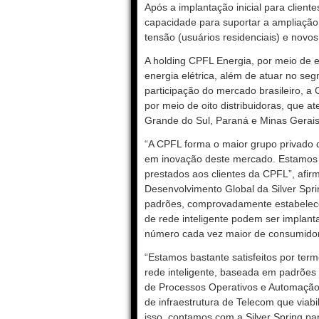
Após a implantação inicial para cliente
capacidade para suportar a ampliação 
tensão (usuários residenciais) e novos
A holding CPFL Energia, por meio de em
energia elétrica, além de atuar no s
participação do mercado brasileiro, a 
por meio de oito distribuidoras, que 
Grande do Sul, Paraná e Minas Gerais
“A CPFL forma o maior grupo privado d
em inovação deste mercado. Estamos b
prestados aos clientes da CPFL”, afir
Desenvolvimento Global da Silver Spr
padrões, comprovadamente estabelece 
de rede inteligente podem ser implant
número cada vez maior de consumidore
“Estamos bastante satisfeitos por term
rede inteligente, baseada em padrões 
de Processos Operativos e Automação
de infraestrutura de Telecom que viabil
isso, contamos com a Silver Spring p