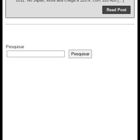
2011. No Japão, essa alta chega a 126%, com 353.428 […]
Read Post
Pesquisar
Pesquisar