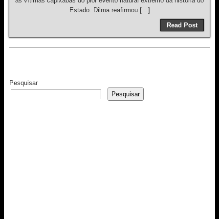
as vítimas capixabas do pior evento natural extremo da história do
Estado. Dilma reafirmou […]
Read Post
Pesquisar
Pesquisar