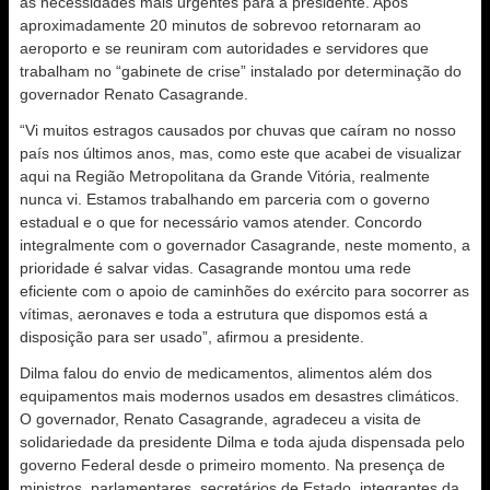
as necessidades mais urgentes para a presidente. Após
aproximadamente 20 minutos de sobrevoo retornaram ao
aeroporto e se reuniram com autoridades e servidores que
trabalham no “gabinete de crise” instalado por determinação do
governador Renato Casagrande.
“Vi muitos estragos causados por chuvas que caíram no nosso
país nos últimos anos, mas, como este que acabei de visualizar
aqui na Região Metropolitana da Grande Vitória, realmente
nunca vi. Estamos trabalhando em parceria com o governo
estadual e o que for necessário vamos atender. Concordo
integralmente com o governador Casagrande, neste momento, a
prioridade é salvar vidas. Casagrande montou uma rede
eficiente com o apoio de caminhões do exército para socorrer as
vítimas, aeronaves e toda a estrutura que dispomos está a
disposição para ser usado”, afirmou a presidente.
Dilma falou do envio de medicamentos, alimentos além dos
equipamentos mais modernos usados em desastres climáticos.
O governador, Renato Casagrande, agradeceu a visita de
solidariedade da presidente Dilma e toda ajuda dispensada pelo
governo Federal desde o primeiro momento. Na presença de
ministros, parlamentares, secretários de Estado, integrantes da