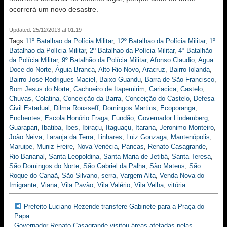
ocorrerá um novo desastre.
Updated: 25/12/2013 at 01:19
Tags:
11º Batalhao da Polícia Militar
,
12º Batalhao da Polícia Militar
,
1º
Batalhao da Polícia Militar
,
2º Batalhao da Polícia Militar
,
4º Batalhão
da Polícia Militar
,
9º Batalhão da Polícia Militar
,
Afonso Claudio
,
Agua
Doce do Norte
,
Águia Branca
,
Alto Rio Novo
,
Aracruz
,
Bairro Iolanda
,
Bairro José Rodrigues Maciel
,
Baixo Guandu
,
Barra de São Francisco
,
Bom Jesus do Norte
,
Cachoeiro de Itapemirim
,
Cariacica
,
Castelo
,
Chuvas
,
Colatina
,
Conceição da Barra
,
Conceição do Castelo
,
Defesa
Civil Estadual
,
Dilma Rousseff
,
Domingos Martins
,
Ecoporanga
,
Enchentes
,
Escola Honório Fraga
,
Fundão
,
Governador Lindemberg
,
Guarapari
,
Ibatiba
,
Ibes
,
Ibiraçu
,
Itaguaçu
,
Itarana
,
Jeronimo Monteiro
,
João Neiva
,
Laranja da Terra
,
Linhares
,
Luiz Gonzaga
,
Mantenópolis
,
Maruipe
,
Muniz Freire
,
Nova Venécia
,
Pancas
,
Renato Casagrande
,
Rio Bananal
,
Santa Leopoldina
,
Santa Maria de Jetibá
,
Santa Teresa
,
São Domingos do Norte
,
São Gabriel da Palha
,
São Mateus
,
São
Roque do Canaã
,
São Silvano
,
serra
,
Vargem Alta
,
Venda Nova do
Imigrante
,
Viana
,
Vila Pavão
,
Vila Valério
,
Vila Velha
,
vitória
Prefeito Luciano Rezende transfere Gabinete para a Praça do
Papa
Governador Renato Casagrande visitou áreas afetadas pelas