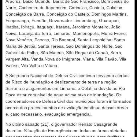
Aracruz, Baixo Guandu, Barra de São Francisco, Bom Jesus do
Norte, Cachoeiro de Itapemirim, Cariacica, Castelo, Colatina,
Conceição da Barra, Conceição do Castelo, Domingos Martins,
Ecoporanga, Fundão, Governador Lindemberg, Guarapari,
Ibatiba, Ibiraçu, Itaguaçu, Itarana, Jeronimo Monteiro, João
Neiva, Laranja da Terra, Linhares, Mantenópolis, Muniz Freire,
Nova Venécia, Pancas, Rio Bananal, Santa Leopoldina, Santa
Maria de Jetibá, Santa Teresa, São Domingos do Norte, São
Gabriel da Palha, São Mateus, São Roque do Canaã, Serra,
Vargem Alta, Venda Nova do Imigrante, Viana, Vila Pavão, Vila
Valério, Vila Velha e Vitória.
A Secretaria Nacional de Defesa Civil continua enviando alertas
de Risco de inundação e deslizamento de terra na região
Serrana e alagamentos em Linhares e Colatina devido ao Rio
Doce estar com nível de agua acima taxa de inundação. Os
coordenadores de Defesa Civil dos municípios foram informados
acerca dos procedimentos de avaliação contínua dessas áreas
e, caso necessário, evacuação emergencial.
No último sábado (21), o governador Renato Casagrande
decretou Situação de Emergência em todas as áreas afetadas