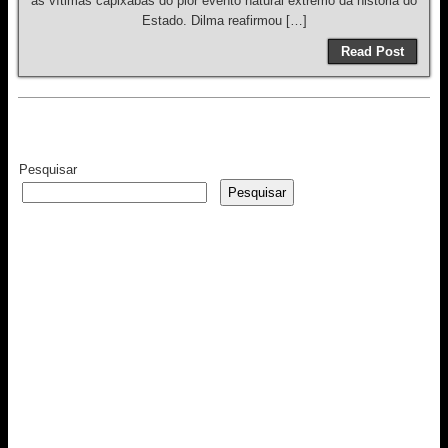
as vítimas capixabas do pior evento natural extremo da história do
Estado. Dilma reafirmou […]
Read Post
Pesquisar
Pesquisar