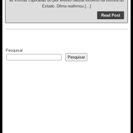
as vítimas capixabas do pior evento natural extremo da história do
Estado. Dilma reafirmou […]
Read Post
Pesquisar
Pesquisar