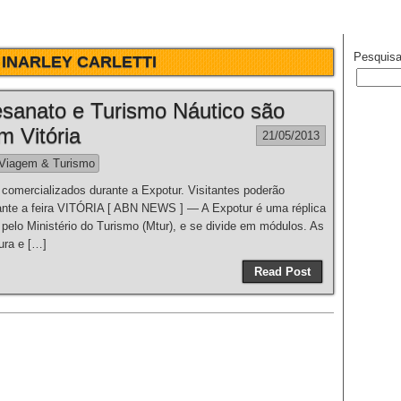
Pesquisa
:
INARLEY CARLETTI
tesanato e Turismo Náutico são
m Vitória
21/05/2013
Viagem & Turismo
 comercializados durante a Expotur. Visitantes poderão
ante a feira VITÓRIA [ ABN NEWS ] — A Expotur é uma réplica
 pelo Ministério do Turismo (Mtur), e se divide em módulos. As
ura e […]
Read Post