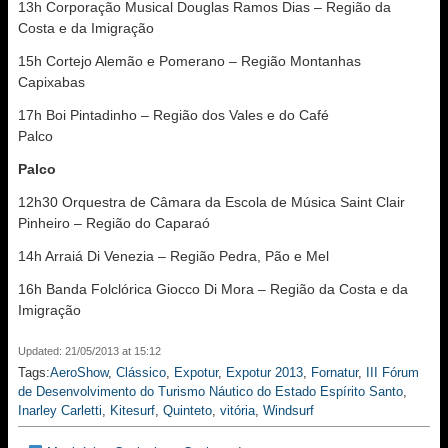
13h Corporação Musical Douglas Ramos Dias – Região da
Costa e da Imigração
15h Cortejo Alemão e Pomerano – Região Montanhas
Capixabas
17h Boi Pintadinho – Região dos Vales e do Café
Palco
Palco
12h30 Orquestra de Câmara da Escola de Música Saint Clair
Pinheiro – Região do Caparaó
14h Arraiá Di Venezia – Região Pedra, Pão e Mel
16h Banda Folclórica Giocco Di Mora – Região da Costa e da
Imigração
Updated: 21/05/2013 at 15:12
Tags:
AeroShow
,
Clássico
,
Expotur
,
Expotur 2013
,
Fornatur
,
III Fórum
de Desenvolvimento do Turismo Náutico do Estado Espírito Santo
,
Inarley Carletti
,
Kitesurf
,
Quinteto
,
vitória
,
Windsurf