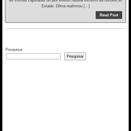
as vítimas capixabas do pior evento natural extremo da história do
Estado. Dilma reafirmou […]
Read Post
Pesquisar
Pesquisar