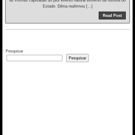
as vítimas capixabas do pior evento natural extremo da história do
Estado. Dilma reafirmou […]
Read Post
Pesquisar
Pesquisar