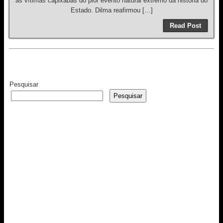
as vítimas capixabas do pior evento natural extremo da história do
Estado. Dilma reafirmou […]
Read Post
Pesquisar
Pesquisar