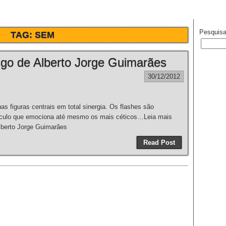
Pesquisa
TAG:
SEM
igo de Alberto Jorge Guimarães
30/12/2012
as figuras centrais em total sinergia. Os flashes são
etáculo que emociona até mesmo os mais céticos…Leia mais
lberto Jorge Guimarães
Read Post