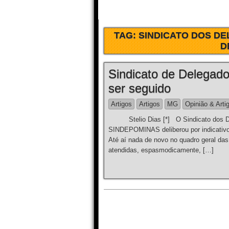
TAG:
SINDICATO DOS DE
D
Sindicato de Delegad
ser seguido
Artigos
Artigos
MG
Opinião & Arti
Stelio Dias [*] O Sindicato dos Dele
SINDEPOMINAS deliberou por indicativo
Até aí nada de novo no quadro geral das
atendidas, espasmodicamente, […]