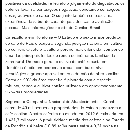
positivas da qualidade, refletindo o julgamento do degustador, os
defeitos levam a pontuações negativas, denotando sensações
desagradáveis de sabor. O conjunto também se baseia na
experiência de sabor de cada degustador, como avaliação
pessoal. Mais informações no site do Conilon Brasil.
Cafeicultura em Rondônia – O Estado é o sexto maior produtor
de café do País e ocupa a segunda posição nacional em cultivo
de conilon. O café é a cultura perene mais difundida, compondo
uma das principais fontes de renda de inúmeras famílias da
zona rural. De modo geral, o cultivo do café robusta em
Rondônia é feito em pequenas áreas, com baixo nível
tecnológico e grande aproveitamento de mão de obra familiar.
Cerca de 90% da área cafeeira é plantada com a espécie
robusta, sendo a cultivar conilon utilizada em aproximadamente
95 % das propriedades.
Segundo a Companhia Nacional de Abastecimento – Conab,
cerca de 40 mil pequenas propriedades do Estado produzem o
café conilon. A safra cafeeira do estado em 2012 é estimada em
1.421,3 mil sacas. A produtividade média dos cafezais no Estado
de Rondônia é baixa (10,89 sc/ha nesta safra e 9,31 sc/ha na