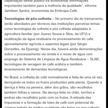
capacitação desse público irá acrescentar informações
importantes também para a melhoria da qualidade”, informa
Jamilsen Santos, economista da Embrapa Café.
Tecnologias de pós-colheita
– No primeiro dia do treinamento,
serão abordados por técnicos das instituições parceiras temas
como tecnologias de colheita e pós colheita adaptadas à
agricultura familiar (por Juarez Sousa e Silva, da UFV) e
reutilização da água residuária no processamento do café,
aproveitamento agrícola e aspectos legais (por Sérgio
Donzelles, da Epamig). Nesse dia, haverá ainda demonstrações
sobre o processamento via úmida e o reúso de água com
emprego do Sistema de Limpeza de Água Residuária – SLAR,
tecnologias de secagem do café arábica e também
levantamento de demandas tecnológicas.
No Brasil, a colheita do café normalmente é feita de uma só vez,
derriçando-se todos os frutos produzidos pela planta. Quando a
derriça é feita na peneira, além dos grãos, são recolhidos
também folhas e ramos. Na derriça feita no chão, torrões e
pedras são recolhidos junto com os frutos. A retirada das
impurezas e a formação de lotes de café com potencial de
originar bebida de melhor qualidade são feitas na pós-colheita.