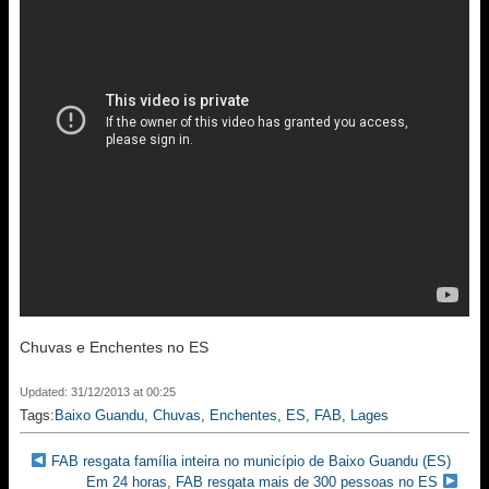
Chuvas e Enchentes no ES
Updated: 31/12/2013 at 00:25
Tags:
Baixo Guandu
,
Chuvas
,
Enchentes
,
ES
,
FAB
,
Lages
FAB resgata família inteira no município de Baixo Guandu (ES)
Em 24 horas, FAB resgata mais de 300 pessoas no ES