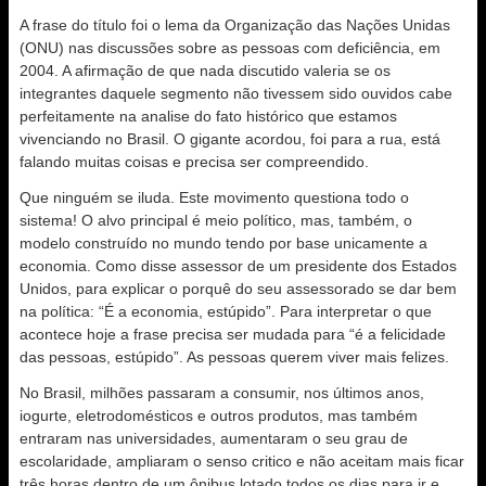
A frase do título foi o lema da Organização das Nações Unidas
(ONU) nas discussões sobre as pessoas com deficiência, em
2004. A afirmação de que nada discutido valeria se os
integrantes daquele segmento não tivessem sido ouvidos cabe
perfeitamente na analise do fato histórico que estamos
vivenciando no Brasil. O gigante acordou, foi para a rua, está
falando muitas coisas e precisa ser compreendido.
Que ninguém se iluda. Este movimento questiona todo o
sistema! O alvo principal é meio político, mas, também, o
modelo construído no mundo tendo por base unicamente a
economia. Como disse assessor de um presidente dos Estados
Unidos, para explicar o porquê do seu assessorado se dar bem
na política: “É a economia, estúpido”. Para interpretar o que
acontece hoje a frase precisa ser mudada para “é a felicidade
das pessoas, estúpido”. As pessoas querem viver mais felizes.
No Brasil, milhões passaram a consumir, nos últimos anos,
iogurte, eletrodomésticos e outros produtos, mas também
entraram nas universidades, aumentaram o seu grau de
escolaridade, ampliaram o senso critico e não aceitam mais ficar
três horas dentro de um ônibus lotado todos os dias para ir e