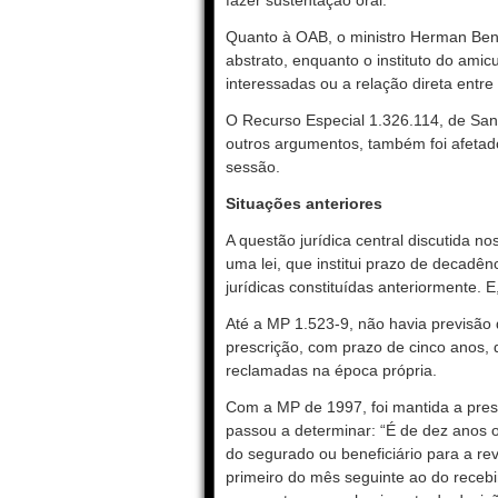
fazer sustentação oral.
Quanto à OAB, o ministro Herman Benj
abstrato, enquanto o instituto do amic
interessadas ou a relação direta entre a
O Recurso Especial 1.326.114, de Sant
outros argumentos, também foi afetad
sessão.
Situações anteriores
A questão jurídica central discutida nos
uma lei, que institui prazo de decadên
jurídicas constituídas anteriormente. E
Até a MP 1.523-9, não havia previsão 
prescrição, com prazo de cinco anos, 
reclamadas na época própria.
Com a MP de 1997, foi mantida a presc
passou a determinar: “É de dez anos o
do segurado ou beneficiário para a rev
primeiro do mês seguinte ao do recebi