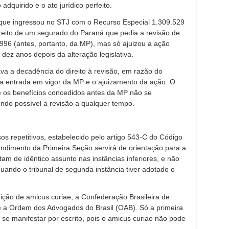
adquirido e o ato jurídico perfeito.
, que ingressou no STJ com o Recurso Especial 1.309.529
ireito de um segurado do Paraná que pedia a revisão de
996 (antes, portanto, da MP), mas só ajuizou a ação
dez anos depois da alteração legislativa.
ava a decadência do direito à revisão, em razão do
 a entrada em vigor da MP e o ajuizamento da ação. O
e os benefícios concedidos antes da MP não se
ndo possível a revisão a qualquer tempo.
os repetitivos, estabelecido pelo artigo 543-C do Código
endimento da Primeira Seção servirá de orientação para a
am de idêntico assunto nas instâncias inferiores, e não
uando o tribunal de segunda instância tiver adotado o
ição de amicus curiae, a Confederação Brasileira de
 a Ordem dos Advogados do Brasil (OAB). Só a primeira
 se manifestar por escrito, pois o amicus curiae não pode