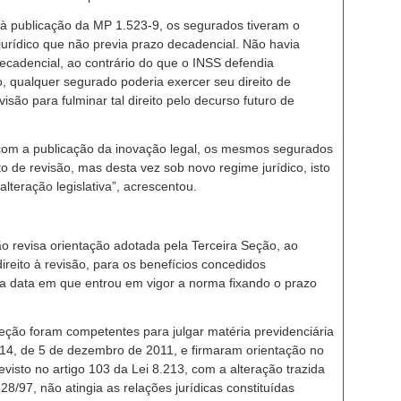
r à publicação da MP 1.523-9, os segurados tiveram o
jurídico que não previa prazo decadencial. Não havia
decadencial, ao contrário do que o INSS defendia
o, qualquer segurado poderia exercer seu direito de
isão para fulminar tal direito pelo decurso futuro de
 com a publicação da inovação legal, os mesmos segurados
o de revisão, mas desta vez sob novo regime jurídico, isto
lteração legislativa”, acrescentou.
o revisa orientação adotada pela Terceira Seção, ao
ireito à revisão, para os benefícios concedidos
 a data em que entrou em vigor a norma fixando o prazo
ão foram competentes para julgar matéria previdenciária
14, de 5 de dezembro de 2011, e firmaram orientação no
visto no artigo 103 da Lei 8.213, com a alteração trazida
28/97, não atingia as relações jurídicas constituídas