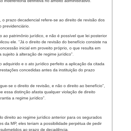
ndeferitória definitiva no âmbito administrativo.”
o prazo decadencial refere-se ao direito de revisão dos
o previdenciário.
o ao patrimônio jurídico, e não é possível que lei posterior
icou ele. “Já o direito de revisão do benefício consiste na
concessão inicial em proveito próprio, o que resulta em
a sujeito à alteração de regime jurídico”.
o adquirido e o ato jurídico perfeito a aplicação da citada
prestações concedidas antes da instituição do prazo
ue-se o direito de revisão, e não o direito ao benefício”,
e essa distinção afasta qualquer violação de direito
antia a regime jurídico”.
o direito ao regime jurídico anterior para os segurados
s da MP, eles teriam a possibilidade perpétua de pedir
 submetidos ao prazo de decadência.