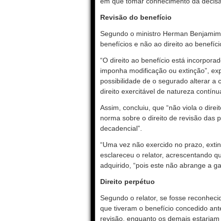
em que tomar conhecimento da decisão i
Revisão do benefício
Segundo o ministro Herman Benjamim, 
benefícios e não ao direito ao benefíci
“O direito ao benefício está incorporad
imponha modificação ou extinção”, expl
possibilidade de o segurado alterar a 
direito exercitável de natureza contínu
Assim, concluiu, que “não viola o direit
norma sobre o direito de revisão das 
decadencial”.
“Uma vez não exercido no prazo, exting
esclareceu o relator, acrescentando qu
adquirido, “pois este não abrange a gar
Direito perpétuo
Segundo o relator, se fosse reconhecid
que tiveram o benefício concedido ante
revisão, enquanto os demais estariam