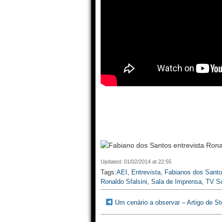
Updated: 01/02/2014 at 22:55
Tags:
AEI
,
Entrevista
,
Fabianos dos Sant
Ronaldo Sfalsini
,
Sala de Imprensa
,
TV S
Um cenário a observar – Artigo de St