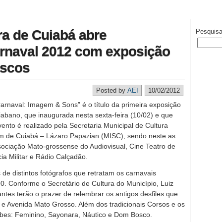
ra de Cuiabá abre
Pesquisa
rnaval 2012 com exposição
escos
Posted by
AEI
10/02/2012
rnaval: Imagem & Sons” é o título da primeira exposição
uiabano, que inaugurada nesta sexta-feira (10/02) e que
ento é realizado pela Secretaria Municipal de Cultura
 de Cuiabá – Lázaro Papazian (MISC), sendo neste as
ociação Mato-grossense do Audiovisual, Cine Teatro de
cia Militar e Rádio Calçadão.
de distintos fotógrafos que retratam os carnavais
. Conforme o Secretário de Cultura do Município, Luiz
ntes terão o prazer de relembrar os antigos desfiles que
 e Avenida Mato Grosso. Além dos tradicionais Corsos e os
ubes: Feminino, Sayonara, Náutico e Dom Bosco.