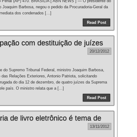
o Penal (AP) 470. BRASÍLIA [ ABN NEWS ] — O presidente do
ro Joaquim Barbosa, negou o pedido da Procuradoria-Geral da
 imediata dos condenados […]
Read Post
ação com destituição de juízes
20/12/2012
do Supremo Tribunal Federal, ministro Joaquim Barbosa,
das Relações Exteriores, Antonio Patriota, solicitando
drugada do dia 12 de dezembro, de quatro juízes da Suprema
e país. O ministro relata que a […]
Read Post
ia de livro eletrônico é tema de
13/11/2012