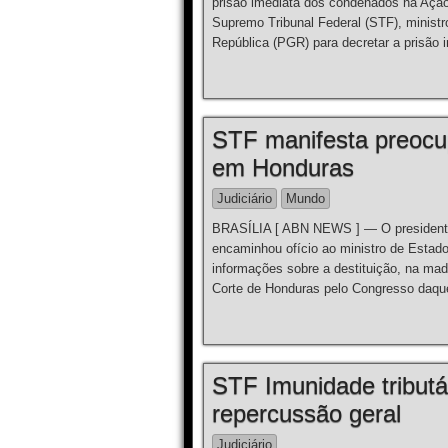
prisão imediata dos condenados na Açã
Supremo Tribunal Federal (STF), minist
República (PGR) para decretar a prisão
STF manifesta preocup
em Honduras
Judiciário
Mundo
BRASÍLIA [ ABN NEWS ] — O presidente 
encaminhou ofício ao ministro de Estado 
informações sobre a destituição, na ma
Corte de Honduras pelo Congresso daquel
STF Imunidade tributár
repercussão geral
Judiciário