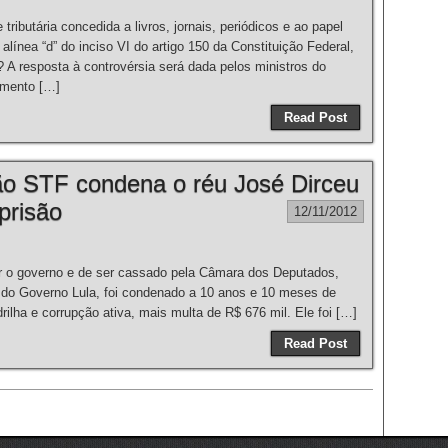
butária concedida a livros, jornais, periódicos e ao papel
alínea “d” do inciso VI do artigo 150 da Constituição Federal,
? A resposta à controvérsia será dada pelos ministros do
amento […]
Read Post
o STF condena o réu José Dirceu
prisão
12/11/2012
ar o governo e de ser cassado pela Câmara dos Deputados,
l do Governo Lula, foi condenado a 10 anos e 10 meses de
ilha e corrupção ativa, mais multa de R$ 676 mil. Ele foi […]
Read Post