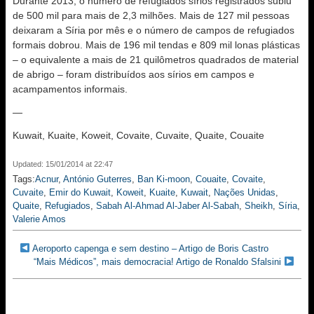
Durante 2013, o número de refugiados sírios registrados subiu
de 500 mil para mais de 2,3 milhões. Mais de 127 mil pessoas
deixaram a Síria por mês e o número de campos de refugiados
formais dobrou. Mais de 196 mil tendas e 809 mil lonas plásticas
– o equivalente a mais de 21 quilômetros quadrados de material
de abrigo – foram distribuídos aos sírios em campos e
acampamentos informais.
—
Kuwait, Kuaite, Koweit, Covaite, Cuvaite, Quaite, Couaite
Updated: 15/01/2014 at 22:47
Tags:
Acnur
,
António Guterres
,
Ban Ki-moon
,
Couaite
,
Covaite
,
Cuvaite
,
Emir do Kuwait
,
Koweit
,
Kuaite
,
Kuwait
,
Nações Unidas
,
Quaite
,
Refugiados
,
Sabah Al-Ahmad Al-Jaber Al-Sabah
,
Sheikh
,
Síria
,
Valerie Amos
Aeroporto capenga e sem destino – Artigo de Boris Castro
“Mais Médicos”, mais democracia! Artigo de Ronaldo Sfalsini